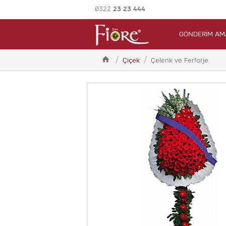
0322
23 23 444
GÖNDERİM AM

Çiçek
Çelenk ve Ferforje