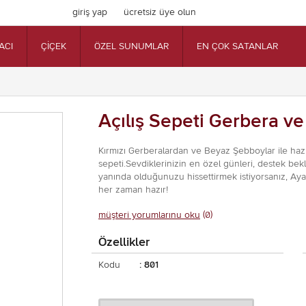
giriş yap
ücretsiz üye olun
ACI
ÇİÇEK
ÖZEL SUNUMLAR
EN ÇOK SATANLAR
Açılış Sepeti Gerbera v
Kırmızı Gerberalardan ve Beyaz Şebboylar ile hazır
sepeti.Sevdiklerinizin en özel günleri, destek bekl
yanında olduğunuzu hissettirmek istiyorsanız, Ayak
her zaman hazır!
müşteri yorumlarınu oku
(0)
Özellikler
Kodu
: 801