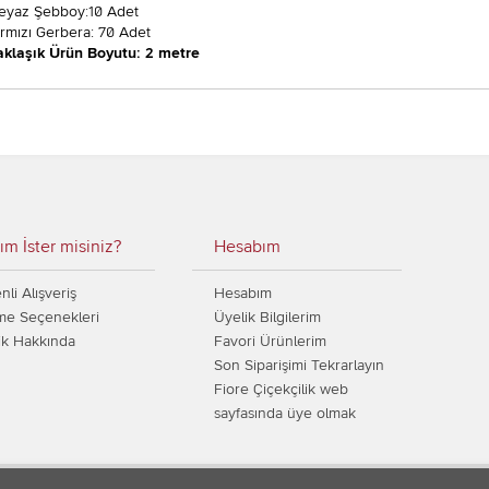
eyaz Şebboy:10 Adet
ırmızı Gerbera: 70 Adet
aklaşık Ürün Boyutu: 2 metre
ım İster misiniz?
Hesabım
li Alışveriş
Hesabım
e Seçenekleri
Üyelik Bilgilerim
ik Hakkında
Favori Ürünlerim
Son Siparişimi Tekrarlayın
Fiore Çiçekçilik web
sayfasında üye olmak