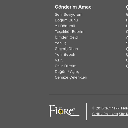
Gönderim Amacı
Seni Seviyorum
G
Doğum Günü
P
Yıl Dönümü
L
Teşekkür Ederim
O
İçimden Geldi
Yeni İş
S
Geçmiş Olsun
Ç
Yeni Bebek
Ç
V.I.P.
G
Özür Dilerim
Ç
Düğün / Açılış
Cenaze Çelenkleri
© 2015 telif hakkı
Fior
Gizlilik Politikası
Site 