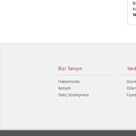
B
K
Y
Bizi Tanıyın
Yard
Hakkımızda
Güven
İletişim
Ödem
Satış Sözleşmesi
Üyel