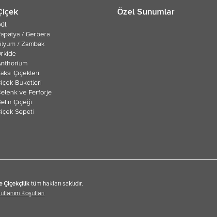
Çiçek
Özel Sunumlar
ül
apatya / Gerbera
ilyum / Zambak
rkide
Anthorium
aksı Çiçekleri
içek Buketleri
elenk ve Ferforje
elin Çiçeği
içek Sepeti
e Çiçekçilik
tüm hakları saklıdır.
Kullanım Koşulları