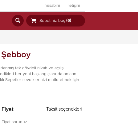
hesabım
iletişim


Sepetiniz boş
(0)
e Şebboy
lanmış tek gövdeli nikah ve açılış
edikleri her yeni başlangıçlarında onların
lı Sepetler sevdiklerinizi mutlu etmek için
Fiyat
Taksit seçenekleri
Fiyat sorunuz