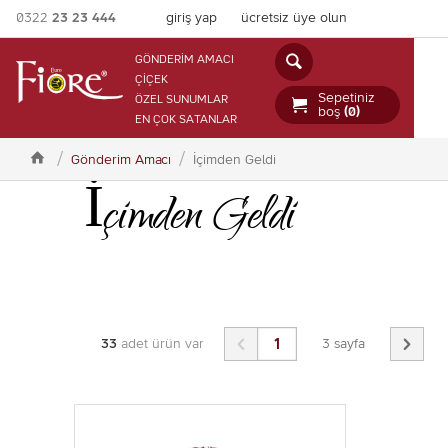
0322
23 23 444
giriş yap
ücretsiz üye olun

GÖNDERİM AMACI
ÇİÇEK
Sepetiniz
ÖZEL SUNUMLAR

boş
(0)
EN ÇOK SATANLAR

Gönderim Amacı
İçimden Geldi
İçimden Geldi


33
adet ürün var
3 sayfa