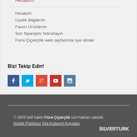
Hesabım
Hesabım
Üyelik Bilgilerim
Favori Ürünlerim
Son Siparişimi Tekrarlayın
Fiore Çiçekçilik web sayfasında üye olmak
Bizi Takip Edin!





© 2015 telif hakkı
Fiore Çiçekçilik
tüm hakları saklıdır.
Gizlilik Politikası
Site Kullanım Koşulları