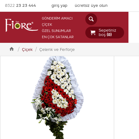
0322
23 23 444
giriş yap
ücretsiz üye olun

GÖNDERİM AMACI
ÇİÇEK
Sepetiniz
ÖZEL SUNUMLAR

boş
(0)
EN ÇOK SATANLAR

Çiçek
Çelenk ve Ferforje