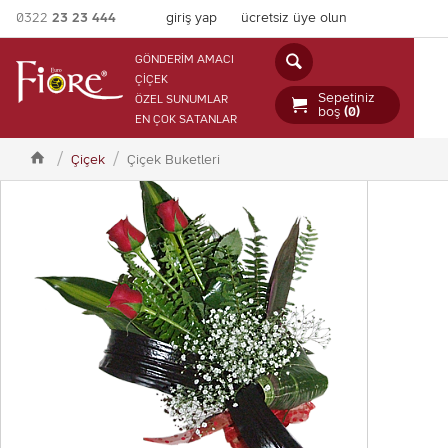
0322
23 23 444
giriş yap
ücretsiz üye olun

GÖNDERİM AMACI
ÇİÇEK
Sepetiniz
ÖZEL SUNUMLAR

boş
(0)
EN ÇOK SATANLAR

Çiçek
Çiçek Buketleri