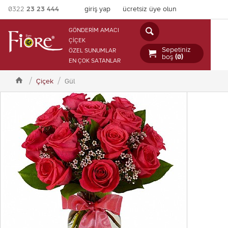
0322
23 23 444
giriş yap
ücretsiz üye olun

GÖNDERİM AMACI
ÇİÇEK
Sepetiniz
ÖZEL SUNUMLAR

boş
(0)
EN ÇOK SATANLAR

Çiçek
Gül