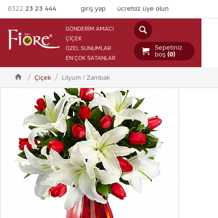
0322
23 23 444
giriş yap
ücretsiz üye olun

GÖNDERİM AMACI
ÇİÇEK
Sepetiniz
ÖZEL SUNUMLAR

boş
(0)
EN ÇOK SATANLAR

Çiçek
Lilyum / Zambak