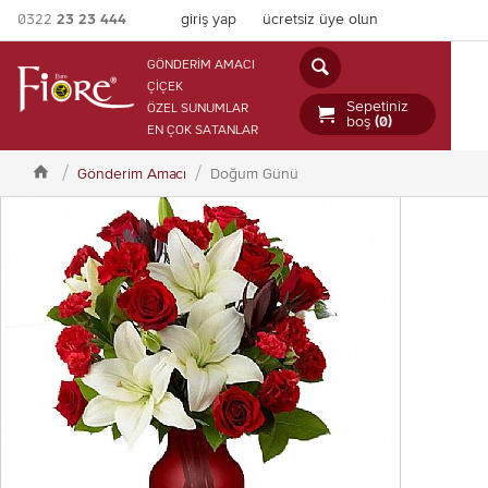
0322
23 23 444
giriş yap
ücretsiz üye olun

GÖNDERİM AMACI
ÇİÇEK
Sepetiniz
ÖZEL SUNUMLAR

boş
(0)
EN ÇOK SATANLAR

Gönderim Amacı
Doğum Günü