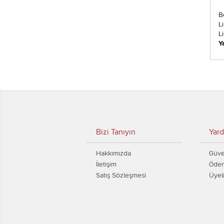
B
L
L
Y
Bizi Tanıyın
Yard
Hakkımızda
Güven
İletişim
Ödem
Satış Sözleşmesi
Üyel