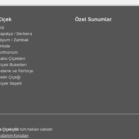
Çiçek
Özel Sunumlar
ül
apatya / Gerbera
ilyum / Zambak
rkide
Anthorium
aksı Çiçekleri
içek Buketleri
elenk ve Ferforje
elin Çiçeği
içek Sepeti
e Çiçekçilik
tüm hakları saklıdır.
Kullanım Koşulları