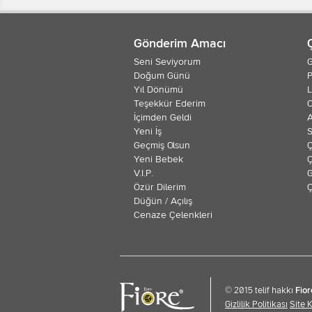
Gönderim Amacı
Seni Seviyorum
G
Doğum Günü
P
Yıl Dönümü
L
Teşekkür Ederim
O
İçimden Geldi
Yeni İş
S
Geçmiş Olsun
Ç
Yeni Bebek
Ç
V.I.P.
G
Özür Dilerim
Ç
Düğün / Açılış
Cenaze Çelenkleri
© 2015 telif hakkı
Fior
Gizlilik Politikası
Site 