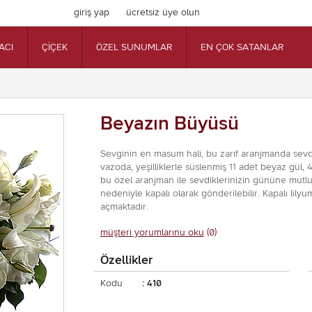
giriş yap
ücretsiz üye olun
ACI
ÇİÇEK
ÖZEL SUNUMLAR
EN ÇOK SATANLAR
Beyazın Büyüsü
Sevginin en masum hali, bu zarif aranjmanda sevdi
vazoda, yeşilliklerle süslenmiş 11 adet beyaz gül, 
bu özel aranjman ile sevdiklerinizin gününe mutlulu
nedeniyle kapalı olarak gönderilebilir. Kapalı lilyu
açmaktadır.
müşteri yorumlarınu oku
(0)
Özellikler
Kodu
: 410