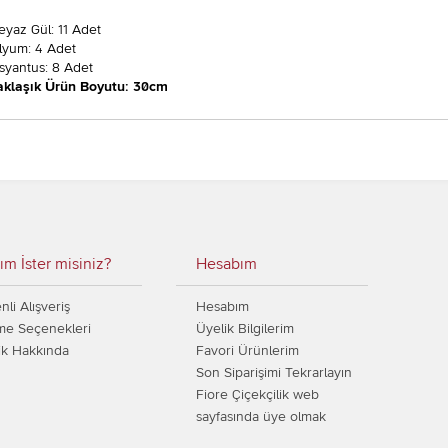
eyaz Gül: 11 Adet
ilyum: 4 Adet
isyantus: 8 Adet
aklaşık Ürün Boyutu: 30cm
ım İster misiniz?
Hesabım
li Alışveriş
Hesabım
e Seçenekleri
Üyelik Bilgilerim
ik Hakkında
Favori Ürünlerim
Son Siparişimi Tekrarlayın
Fiore Çiçekçilik web
sayfasında üye olmak