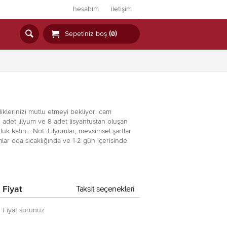
hesabım
iletişim


Sepetiniz boş
(0)
klerinizi mutlu etmeyi bekliyor. cam
4 adet lilyum ve 8 adet lisyantustan oluşan
k katın... Not: Lilyumlar, mevsimsel şartlar
mlar oda sıcaklığında ve 1-2 gün içerisinde
Fiyat
Taksit seçenekleri
Fiyat sorunuz