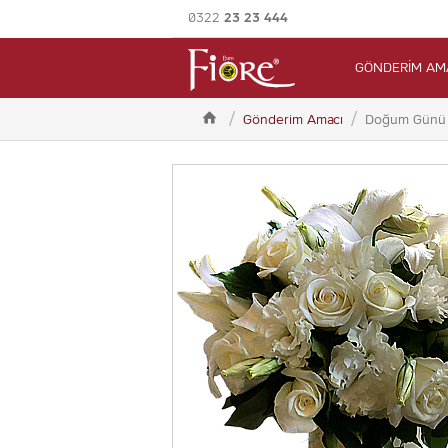
0322
23 23 444
GÖNDERİM AM

Gönderim Amacı
Doğum Günü