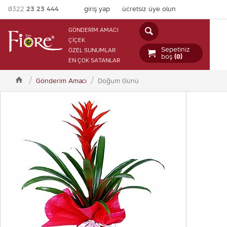
0322
23 23 444
giriş yap
ücretsiz üye olun

GÖNDERİM AMACI
ÇİÇEK
Sepetiniz
ÖZEL SUNUMLAR

boş
(0)
EN ÇOK SATANLAR

Gönderim Amacı
Doğum Günü