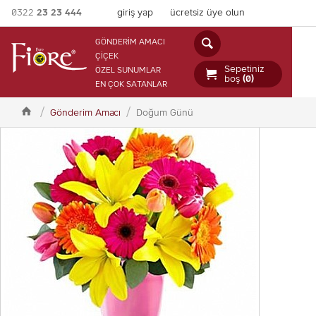
0322
23 23 444
giriş yap
ücretsiz üye olun

GÖNDERİM AMACI
ÇİÇEK
Sepetiniz
ÖZEL SUNUMLAR

boş
(0)
EN ÇOK SATANLAR

Gönderim Amacı
Doğum Günü