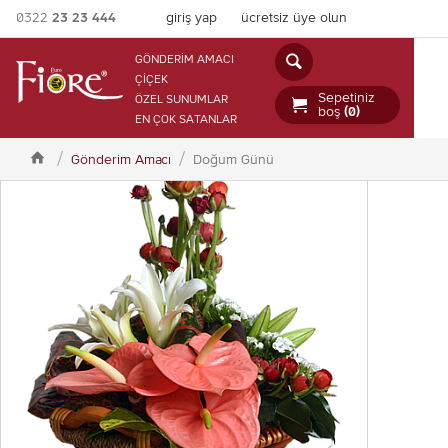
0322
23 23 444
giriş yap
ücretsiz üye olun

GÖNDERİM AMACI
ÇİÇEK
Sepetiniz
ÖZEL SUNUMLAR

boş
(0)
EN ÇOK SATANLAR

Gönderim Amacı
Doğum Günü