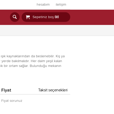
hesabım
iletişim


Sepetiniz boş
(0)
ışık kaynaklarından da beslenebilir. Kış ya
r yerde bakılmalıdır. Her daim yeşil kalan
tanik bir ortam sağlar. Bulunduğu mekanın
Fiyat
Taksit seçenekleri
Fiyat sorunuz