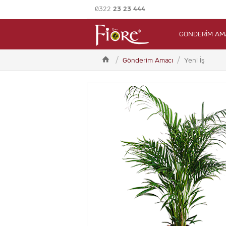
0322
23 23 444
GÖNDERİM AM

Gönderim Amacı
Yeni İş