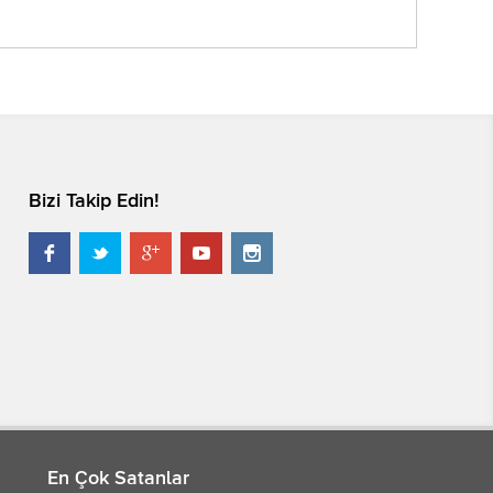
Bizi Takip Edin!





En Çok Satanlar