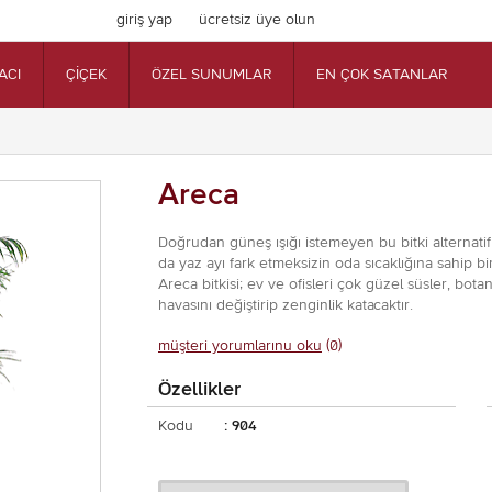
giriş yap
ücretsiz üye olun
ACI
ÇİÇEK
ÖZEL SUNUMLAR
EN ÇOK SATANLAR
Areca
Doğrudan güneş ışığı istemeyen bu bitki alternatif 
da yaz ayı fark etmeksizin oda sıcaklığına sahip bi
Areca bitkisi; ev ve ofisleri çok güzel süsler, bo
havasını değiştirip zenginlik katacaktır.
müşteri yorumlarınu oku
(0)
Özellikler
Kodu
: 904