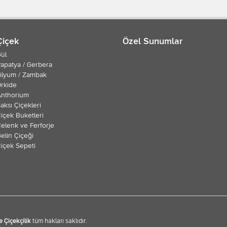
Çiçek
Özel Sunumlar
ül
apatya / Gerbera
ilyum / Zambak
rkide
Anthorium
aksı Çiçekleri
içek Buketleri
elenk ve Ferforje
elin Çiçeği
içek Sepeti
e Çiçekçilik
tüm hakları saklıdır.