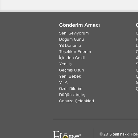
Gönderim Amacı
Seni Seviyorum
G
Doğum Günü
P
Yıl Dönümü
L
Teşekkür Ederim
O
İçimden Geldi
Yeni İş
S
Geçmiş Olsun
Ç
Yeni Bebek
Ç
V.I.P.
G
Özür Dilerim
Ç
Düğün / Açılış
Cenaze Çelenkleri
© 2015 telif hakkı
Fior