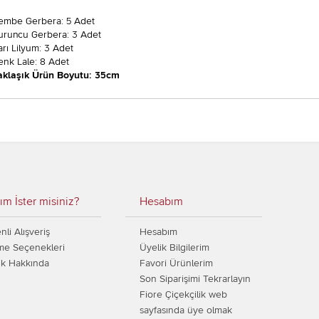
embe Gerbera: 5 Adet
uruncu Gerbera: 3 Adet
arı Lilyum: 3 Adet
enk Lale: 8 Adet
aklaşık Ürün Boyutu: 35cm
ım İster misiniz?
Hesabım
li Alışveriş
Hesabım
e Seçenekleri
Üyelik Bilgilerim
ik Hakkında
Favori Ürünlerim
Son Siparişimi Tekrarlayın
Fiore Çiçekçilik web
sayfasında üye olmak