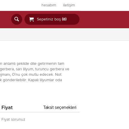
hesabım
iletişim


Sepetiniz boş
(0)
n anlamlı şekilde dile getirmenin tam
gerbera, sarı lilyum, turuncu gerbera ve
ranjmanı, O'nu çok mutlu edecek. Not:
 gönderilebilir. Kapalı lilyumlar oda
Fiyat
Taksit seçenekleri
Fiyat sorunuz