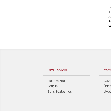
P
T
S
R
Y
Bizi Tanıyın
Yard
Hakkımızda
Güven
İletişim
Ödem
Satış Sözleşmesi
Üyel