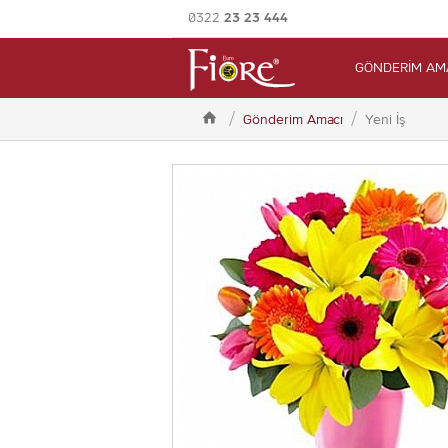
0322
23 23 444
GÖNDERİM AM

Gönderim Amacı
Yeni İş