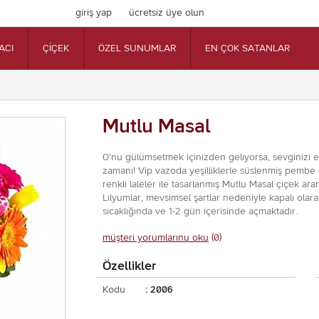
giriş yap
ücretsiz üye olun
ACI
ÇİÇEK
ÖZEL SUNUMLAR
EN ÇOK SATANLAR
Mutlu Masal
O'nu gülümsetmek içinizden geliyorsa, sevginizi e
zamanı! Vip vazoda yeşilliklerle süslenmiş pembe 
renkli laleler ile tasarlanmış Mutlu Masal çiçek a
Lilyumlar, mevsimsel şartlar nedeniyle kapalı olarak
sıcaklığında ve 1-2 gün içerisinde açmaktadır.
müşteri yorumlarınu oku
(0)
Özellikler
Kodu
: 2006