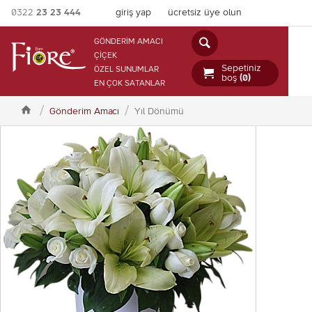
0322
23 23 444
giriş yap
ücretsiz üye olun

GÖNDERİM AMACI
ÇİÇEK
Sepetiniz
ÖZEL SUNUMLAR

boş
(0)
EN ÇOK SATANLAR

Gönderim Amacı
Yıl Dönümü