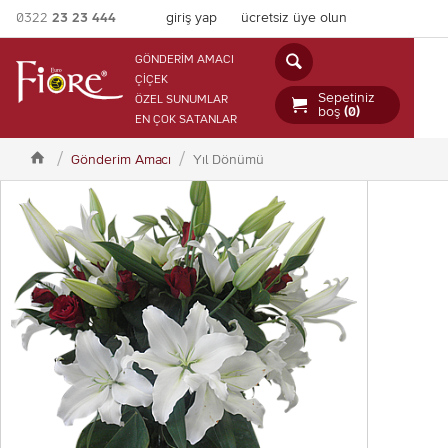
0322
23 23 444
giriş yap
ücretsiz üye olun

GÖNDERİM AMACI
ÇİÇEK
Sepetiniz
ÖZEL SUNUMLAR

boş
(0)
EN ÇOK SATANLAR

Gönderim Amacı
Yıl Dönümü