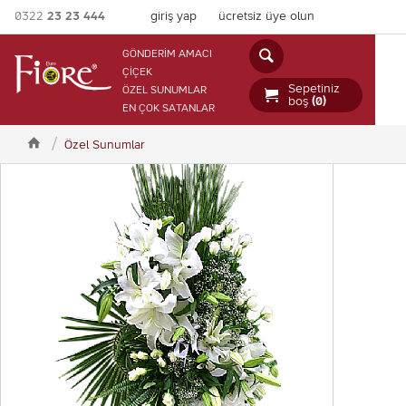
0322
23 23 444
giriş yap
ücretsiz üye olun

GÖNDERİM AMACI
ÇİÇEK
Sepetiniz
ÖZEL SUNUMLAR

boş
(0)
EN ÇOK SATANLAR

Özel Sunumlar